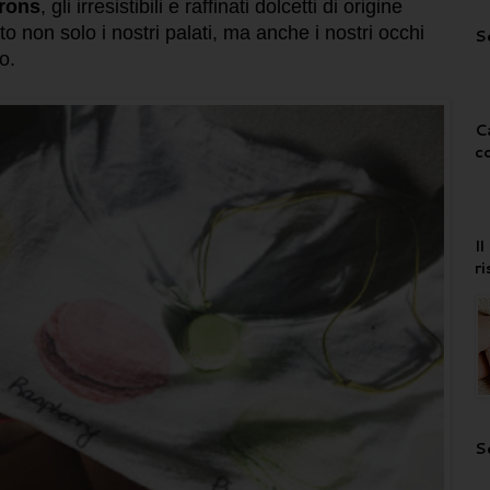
rons
,
gli irresistibili e raffinati dolcetti di origine
 non solo i nostri palati, ma anche i nostri occhi
S
lo.
C
c
I
r
S