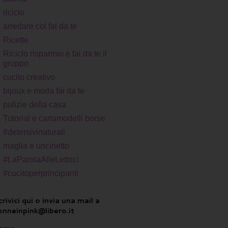
riciclo
arredare col fai da te
Ricette
Riciclo risparmio e fai da te il
gruppo
cucito creativo
bijoux e moda fai da te
pulizie della casa
Tutorial e cartamodelli borse
#detersivinaturali
maglia e uncinetto
#LaParolaAlleLettrici
#cucitoperprincipanti
rivici qui o invia una mail a
onneinpink@libero.it