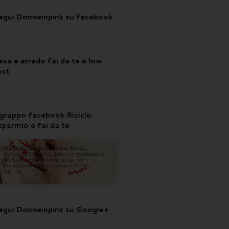
egui Donneinpink su facebook
asa e arredo fai da te e low
ost
l gruppo facebook Riciclo
isparmio e fai da te
egui Donneinpink su Google+