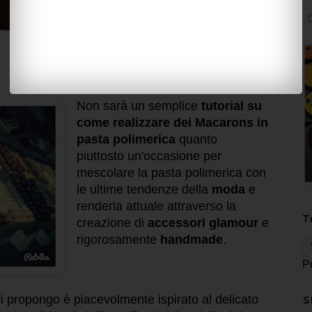
Non sarà un semplice
tutorial su
come realizzare dei Macarons in
pasta polimerica
quanto
piuttosto un'occasione per
mescolare la pasta polimerica con
le ultime tendenze della
moda
e
renderla attuale attraverso la
T
creazione di
accessori glamour
e
rigorosamente
handmade
.
P
vi propongo è piacevolmente ispirato
al delicato
S