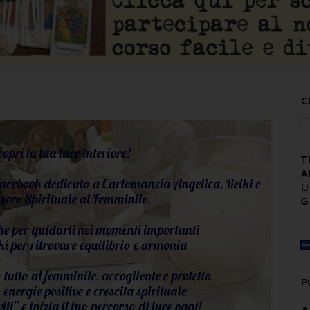
C
T
A
U
G
P