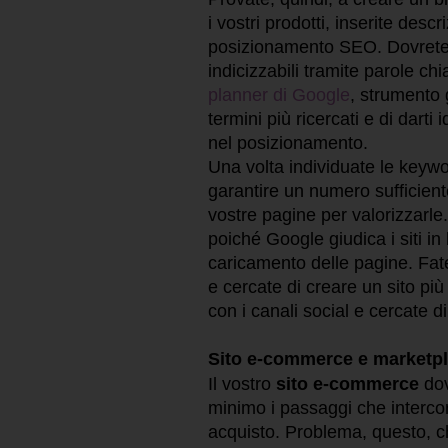
i vostri prodotti, inserite descr
posizionamento SEO. Dovrete e
indicizzabili tramite parole chia
planner di Google
, strumento 
termini più ricercati e di dart
nel posizionamento.
Una volta individuate le keyw
garantire un numero sufficiente 
vostre pagine per valorizzarle
poiché Google giudica i siti in b
caricamento delle pagine. Fate
e cercate di creare un sito più 
con i canali social e cercate di
Sito e-commerce e marketp
Il vostro
sito e-commerce
dov
minimo i passaggi che intercor
acquisto. Problema, questo, 