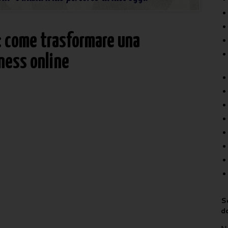
i: come trasformare una
ness online
Sc
d