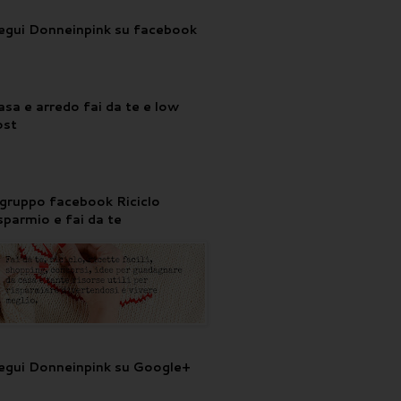
egui Donneinpink su facebook
asa e arredo fai da te e low
ost
l gruppo facebook Riciclo
isparmio e fai da te
egui Donneinpink su Google+