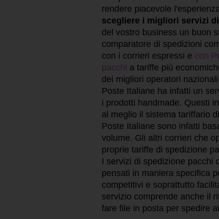
rendere piacevole l'esperienza d
scegliere i migliori servizi 
del vostro business un buon su
comparatore di spedizioni com
con i corrieri espressi e
con Po
pacchi
a tariffe più economich
dei migliori operatori nazionali
Poste Italiane ha infatti un se
i prodotti handmade. Questi in
al meglio il sistema tariffario 
Poste Italiane sono infatti ba
volume. Gli altri corrieri che 
proprie tariffe di spedizione p
I servizi di spedizione pacchi 
pensati in maniera specifica p
competitivi e soprattutto facilit
servizio comprende anche il ri
fare file in posta per spedire ai