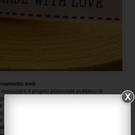
ionamento web
 conoscere il proprio potenziale pubblico di
oprio sito sul web sono molteplici. Google ad
di tempo regolari scansioni della rete in cerca di
eo ecc... Come fare quindi per entrare nel
e ricerche? Il segreto principale risiede
nei
ità e utilità
.
og in cui raccontate la vostra attività, presentate