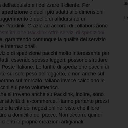
S
ell'acquisto e fidelizzare il cliente. Per
di spedizione
e quelli più adatti alle dimensioni
I 
ggerimento è quello di affidarsi ad un
e Packlink. Grazie ad accordi di collaborazione
ste italiane Packlink offre servizi di spedizioni
e, garantendo comunque la qualità del servizio
 e internazionali.
rvizio di spedizione pacchi molto interessante per
fatti, essendo spesso leggeri, possono sfruttare
di Poste Italiane. Le tariffe di spedizione pacchi di
sate sul solo peso dell’oggetto, e non anche sul
operano sul mercato italiano invece calcolano le
acchi sul peso volumetrico.
che si trovano anche su Packlink, inoltre, sono
er attività di e-commerce. Hanno pertanto prezzi
ano la vita dei negozi online, visto che il loro
tiro a domicilio del pacco. Non occorre quindi
 clienti le proprie creazioni artigianali.