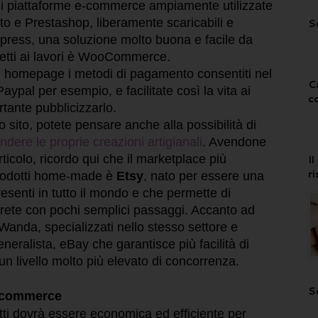
 di piattaforme e-commerce ampiamente utilizzate
 e Prestashop, liberamente scaricabili e
S
rdpress, una soluzione molto buona e facile da
etti ai lavori è WooCommerce.
in homepage i metodi di pagamento consentiti nel
C
Paypal per esempio, e facilitate così la vita ai
c
ortante pubblicizzarlo.
 sito, potete pensare anche alla possibilità di
ndere le proprie creazioni artigianali
.
Avendone
ticolo, ricordo qui che il marketplace più
I
r
prodotti home-made è
Etsy
, nato per essere una
presenti in tutto il mondo e che permette di
in rete con pochi semplici passaggi. Accanto ad
nda, specializzati nello stesso settore e
eneralista, eBay che garantisce più facilità di
un livello molto più elevato di concorrenza.
S
e-commerce
tti dovrà essere economica ed efficiente per