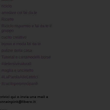
riciclo
arredare col fai da te
Ricette
Riciclo risparmio e fai da te il
gruppo
cucito creativo
bijoux e moda fai da te
pulizie della casa
Tutorial e cartamodelli borse
#detersivinaturali
maglia e uncinetto
#LaParolaAlleLettrici
#cucitoperprincipanti
rivici qui o invia una mail a
onneinpink@libero.it