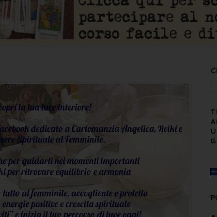
C
T
A
U
G
P