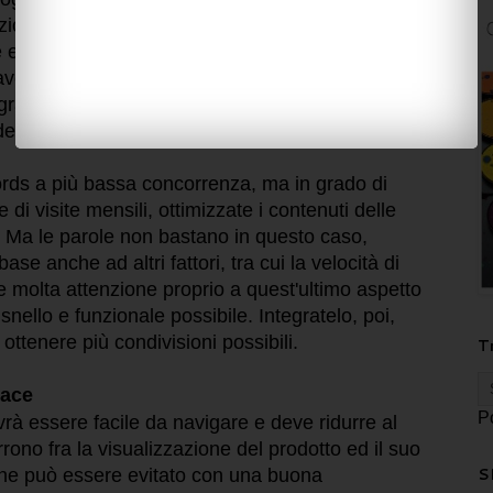
izioni dettagliate ed utilizzate gli strumenti di
ssere in grado di creare testi e contenuti
ve. Il primo tool da utilizzare è il
keyword
gratuito che permette di scoprire quali sono i
i idee per nuove parole chiave che possano aiutarti
ords a più bassa concorrenza, ma in grado di
di visite mensili, ottimizzate i contenuti delle
. Ma le parole non bastano in questo caso,
ase anche ad altri fattori, tra cui la velocità di
 molta attenzione proprio a quest'ultimo aspetto
snello e funzionale possibile. Integratelo, poi,
 ottenere più condivisioni possibili.
T
lace
P
rà essere facile da navigare e deve ridurre al
rono fra la visualizzazione del prodotto ed il suo
S
che può essere evitato con una buona