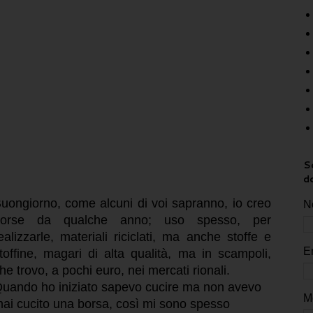
Sc
d
uongiorno, come alcuni di voi sapranno, io creo
N
borse da qualche anno; uso spesso, per
ealizzarle, materiali riciclati, ma anche stoffe e
E
toffine, magari di alta qualità, ma in scampoli,
he trovo, a pochi euro, nei mercati rionali.
uando ho iniziato sapevo cucire ma non avevo
M
ai cucito una borsa, così mi sono spesso