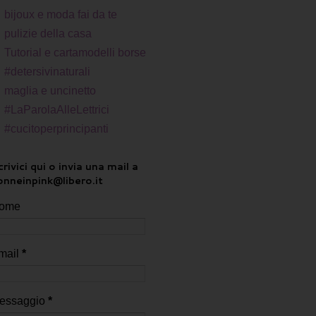
bijoux e moda fai da te
pulizie della casa
Tutorial e cartamodelli borse
#detersivinaturali
maglia e uncinetto
#LaParolaAlleLettrici
#cucitoperprincipanti
rivici qui o invia una mail a
onneinpink@libero.it
ome
mail
*
essaggio
*