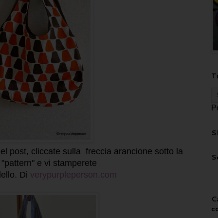
T
P
S
el post, cliccate sulla freccia arancione sotto la
S
a "pattern" e vi stamperete
ello. Di
verypurpleperson.com
C
c