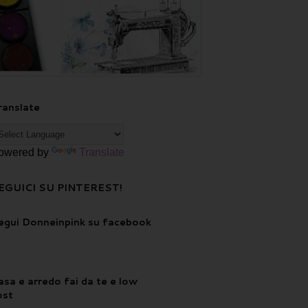
ranslate
owered by
Translate
EGUICI SU PINTEREST!
egui Donneinpink su facebook
asa e arredo fai da te e low
ost