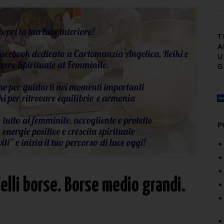
T
A
U
G
P
elli borse. Borse medio grandi.