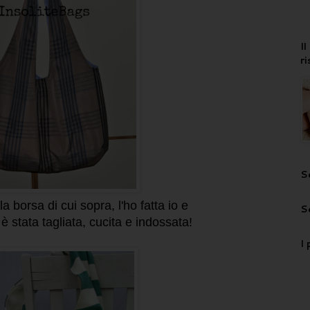
I
r
S
a borsa di cui sopra, l'ho fatta io e
S
è stata tagliata, cucita e indossata!
I 