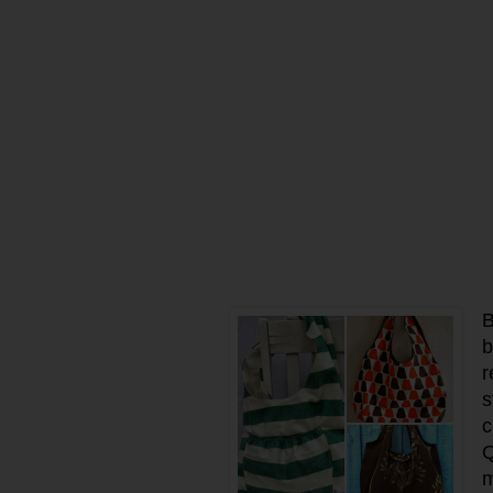
B
r
s
c
Q
m