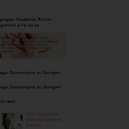
l gruppo facebook Riciclo
isparmio e fai da te
egui Donneinpink su Google+
egui Donneinpink su Google+
più letti:
10 Cartamodelli
gratis di tuniche e
vestitini