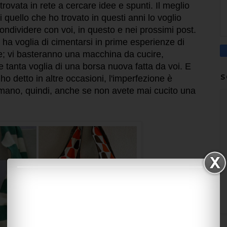
itrovata in rete a cercare idee e spunti. Il meglio
i quello che ho trovato in questi anni lo voglio
ondividere con voi, in questo e nei prossimi post.
ha voglia di cimentarsi in prime esperienze di
e; vi basteranno una macchina da cucire,
illi e tanta voglia di una borsa nuova fatta da voi. E
S
o detto in altre occasioni, l'imperfezione è
a mano, quindi, anche se non avete mai cucito una