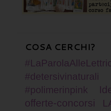
COSA CERCHI?
#LaParolaAlleLettric
#detersivinaturali
Id
#polimerinpink
offerte-concorsi
L