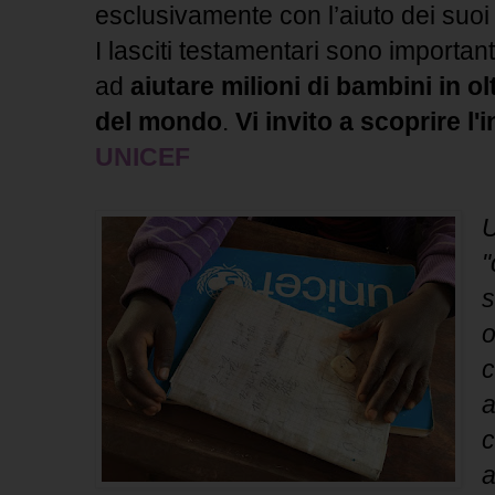
esclusivamente con l’aiuto dei suoi
I lasciti testamentari sono importan
ad
aiutare milioni di bambini in ol
del mondo
.
Vi invito a scoprire l'i
UNICEF
U
"
s
o
c
a
c
a