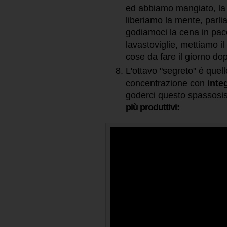
ed abbiamo mangiato, la 
liberiamo la mente, parl
godiamoci la cena in pace 
lavastoviglie, mettiamo il
cose da fare il giorno do
L'ottavo "segreto" è quell
concentrazione con
inte
goderci questo spassosi
più produttivi: