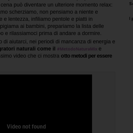
S
cena può diventare un ulteriore momento relax:
iamo scherziamo, non pensiamo a niente e
I 
e lentezza, infiliamo pentole e piatti in
 pigiama ai bambini, prepariamo la lista delle
po e rilassiamoci prima di andare a dormire.
o di aiutarci, nei periodi di mancanza di energia e
gratori naturali come il
e
#MetodoNaturaMix
ssimo video che ci mostra
o
tto metodi per essere