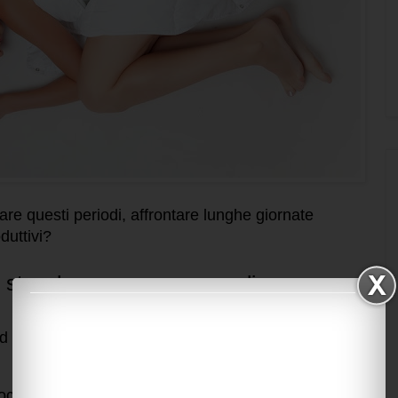
re questi periodi, affrontare lunghe giornate
duttivi?
re stanchezza e mancanza di
d un divertentissimo video per sorriderci anche
oci di dormire almeno 8 ore a notte, la sera