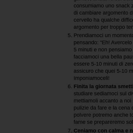
consumiamo uno snack zu
di cambiare argomento di 
cervello ha qualche diffi
argomento per troppo te
Prendiamoci un momento pe
pensando: "Eh! Avercelo 
5 minuti e non pensiam
facciamoci una bella pau
essere 5-10 minuti di zer
assicuro che quei 5-10 mi
Imponiamoceli!
Finita la giornata smet
studiare sediamoci sul d
mettiamoli accanto a noi
pulizie da fare e la cen
polvere potremo anche tog
fame se prepareremo solo 
Ceniamo con calma e n