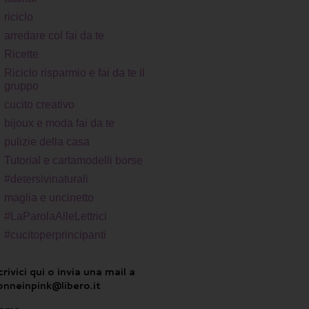
riciclo
arredare col fai da te
Ricette
Riciclo risparmio e fai da te il
gruppo
cucito creativo
bijoux e moda fai da te
pulizie della casa
Tutorial e cartamodelli borse
#detersivinaturali
maglia e uncinetto
#LaParolaAlleLettrici
#cucitoperprincipanti
rivici qui o invia una mail a
onneinpink@libero.it