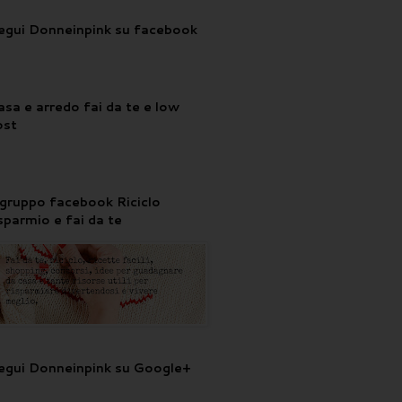
egui Donneinpink su facebook
asa e arredo fai da te e low
ost
l gruppo facebook Riciclo
isparmio e fai da te
egui Donneinpink su Google+