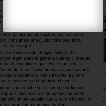
l quale l'unico obbligo deve essere quello goderci
ariamoci una tisana, facciamo un bel bagno
e coperte e dormiamo (il riposo notturno è
prare corpo e mente).
 colazione è molto importante per affrontare la
cervello ha bisogno di zuccheri, anche se non
ci di consumare una giusta colazione: latte,
utto o uno yogurt.
ivo del video sotto...Meglio la lista). Se
 per organizzare la giornata quando ci si sente
paura di dimenticare qualcosa è quello della
el "momento relax" scriviamo passo a passo quello
T
 dopo e lasciamo la lista sul tavolo. Il giorno
iaro e riusciremo ad organizzarci meglio.
magari siamo anche sotto esami) ricordiamoci
P
roppo si rischia solo di far confusione e non
iamoci una pausa dallo studio, sgranchiamoci le
S
one a prendiamo una boccata d'aria,