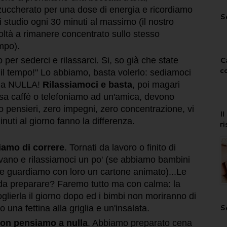
ccherato per una dose di energia e ricordiamo
S
studio ogni 30 minuti al massimo (il nostro
coltà a rimanere concentrato sullo stesso
mpo).
C
r sederci e rilassarci. Si, so già che state
c
il tempo!" Lo abbiamo, basta volerlo: sediamoci
o a NULLA!
Rilassiamoci e basta
, poi magari
sa caffè o telefoniamo ad un'amica, devono
o pensieri, zero impegni, zero concentrazione, vi
I
nuti al giorno fanno la differenza.
r
tiamo di correre
. Tornati da lavoro o finito di
ivano e rilassiamoci un po' (se abbiamo bambini
 e guardiamo con loro un cartone animato)...Le
a da preparare? Faremo tutto ma con calma: la
lierla il giorno dopo ed i bimbi non moriranno di
S
una fettina alla griglia e un'insalata.
on pensiamo a nulla
. Abbiamo preparato cena