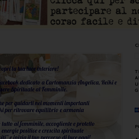
C
T
A
U
G
P