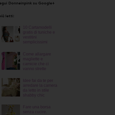
egui Donneinpink su Google+
più letti:
10 Cartamodelli
gratis di tuniche e
vestitini
semplicissimi
Come allargare
magliette e
camicie che ci
vanno strette
Idee fai da te per
arredare la camera
da letto in stile
shabby chic
Fare una borsa
senza cucire.