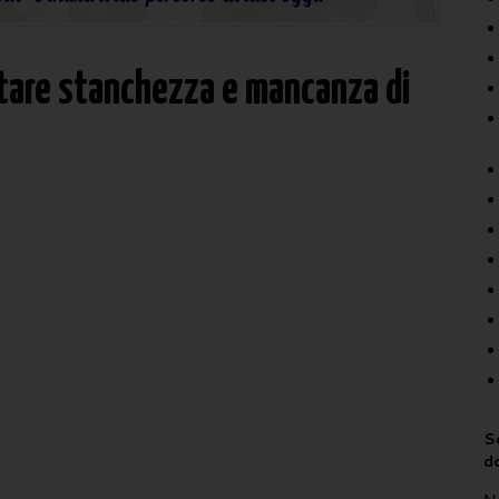
ntare stanchezza e mancanza di
Sc
d