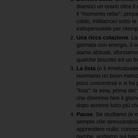
diamoci un orario oltre i
il "momento relax": prep
caldo, infiliamoci sotto l
indispensabile per ritem
Una ricca colazione
. La
giornata con energia, il 
siamo abituati, sforziamo
qualche biscotto ed un fr
La lista
(o il #metodoades
lavoriamo un buon metodo
poco concentrati e si ha 
"lista": la sera, prima d
che dovremo fare il giorno
dopo avremo tutto più ch
Pause
. Se studiamo (e 
sempre che stressandosi t
apprendere nulla: conced
gambe, andiamo sul balc