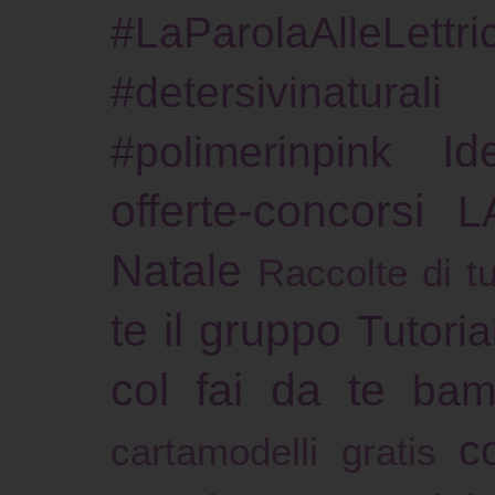
#LaParolaAlleLettric
#detersivinaturali
Id
#polimerinpink
offerte-concorsi
L
Natale
Raccolte di tu
te il gruppo
Tutoria
col fai da te
bam
c
cartamodelli gratis