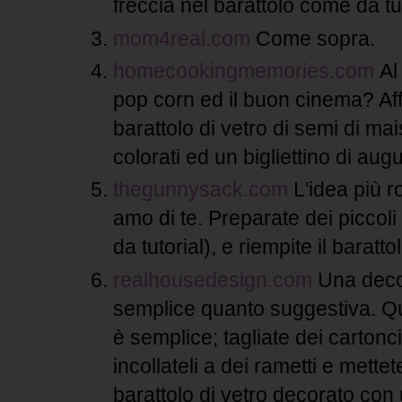
freccia nel barattolo come da tut
mom4real.com
Come sopra.
homecookingmemories.com
Al
pop corn ed il buon cinema? Affi
barattolo di vetro di semi di ma
colorati ed un bigliettino di aug
thegunnysack.com
L'idea più 
amo di te. Preparate dei piccoli b
da tutorial), e riempite il barat
realhousedesign.com
Una deco
semplice quanto suggestiva. Qui
è semplice; tagliate dei cartonci
incollateli a dei rametti e mette
barattolo di vetro decorato con 