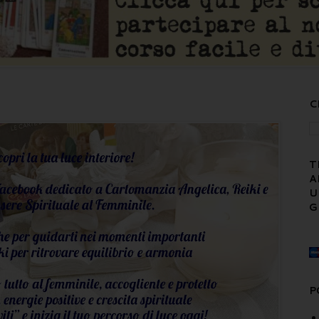
C
T
A
U
G
P