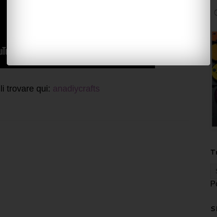
 li trovare qui:
anadiycrafts
T
P
S