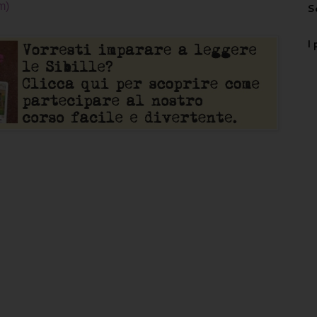
m)
S
I 