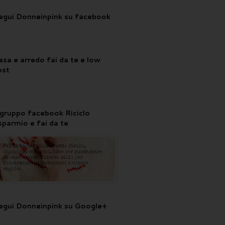
egui Donneinpink su facebook
asa e arredo fai da te e low
ost
l gruppo facebook Riciclo
isparmio e fai da te
egui Donneinpink su Google+