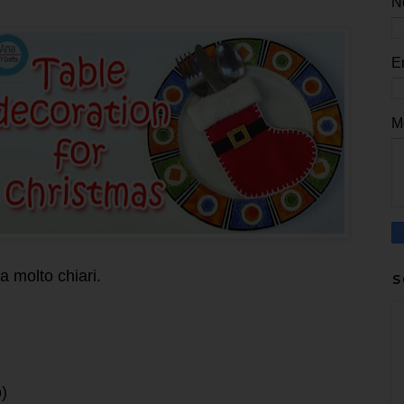
N
E
M
a molto chiari.
S
o)