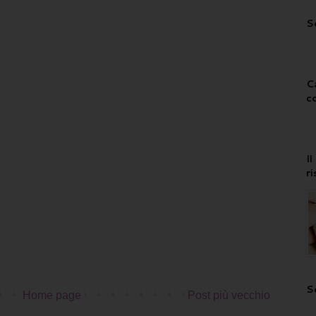
S
C
c
I
r
S
Home page
Post più vecchio