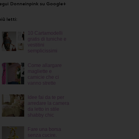
egui Donneinpink su Google+
più letti:
10 Cartamodelli
gratis di tuniche e
vestitini
semplicissimi
Come allargare
magliette e
camicie che ci
vanno strette
Idee fai da te per
arredare la camera
da letto in stile
shabby chic
Fare una borsa
senza cucire.