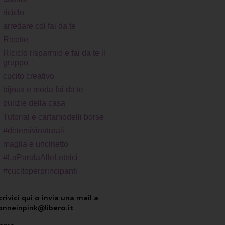
riciclo
arredare col fai da te
Ricette
Riciclo risparmio e fai da te il
gruppo
cucito creativo
bijoux e moda fai da te
pulizie della casa
Tutorial e cartamodelli borse
#detersivinaturali
maglia e uncinetto
#LaParolaAlleLettrici
#cucitoperprincipanti
rivici qui o invia una mail a
onneinpink@libero.it