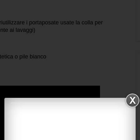
riutilizzare i portaposate usate la colla per
nte ai lavaggi)
tetica o pile bianco