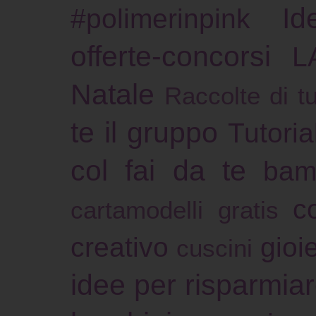
Id
#polimerinpink
offerte-concorsi
L
Natale
Raccolte di tu
te il gruppo
Tutoria
col fai da te
bam
c
cartamodelli gratis
creativo
gioie
cuscini
idee per risparmia