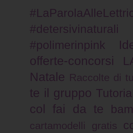
#LaParolaAlleLettric
#detersivinaturali
Id
#polimerinpink
offerte-concorsi
L
Natale
Raccolte di tu
te il gruppo
Tutoria
col fai da te
bam
c
cartamodelli gratis