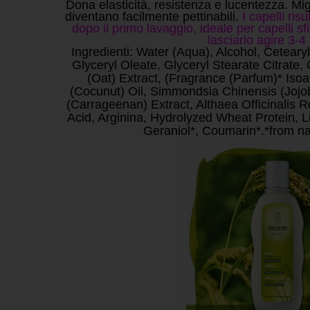
Dona elasticità, resistenza e lucentezza. Migl
diventano facilmente pettinabili.
I capelli ris
dopo il primo lavaggio, ideale per capelli sfib
lasciarlo agire 3-4
Ingredienti:
Water (Aqua), Alcohol, Ceteary
Glyceryl Oleate, Glyceryl Stearate Citrate,
(Oat) Extract, (Fragrance (Parfum)* Iso
(Cocunut) Oil, Simmondsia Chinensis (Jojo
(Carrageenan) Extract, Althaea Officinalis R
Acid, Arginina, Hydrolyzed Wheat Protein, Li
Geraniol*, Coumarin*.
*from na