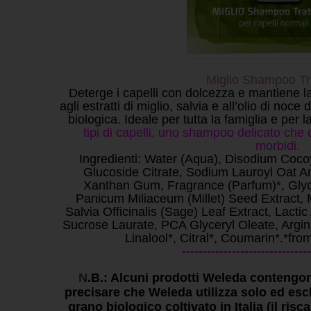
Miglio Shampoo Tr
Deterge i capelli con dolcezza e mantiene la
agli estratti di miglio, salvia e all’olio di noc
biologica. Ideale per tutta la famiglia e per 
tipi di capelli, uno shampoo delicato che 
morbidi.
Ingredienti:
Water (Aqua), Disodium Coco
Glucoside Citrate, Sodium Lauroyl Oat Am
Xanthan Gum, Fragrance (Parfum)*, Glyc
Panicum Miliaceum (Millet) Seed Extract, 
Salvia Officinalis (Sage) Leaf Extract, Lact
Sucrose Laurate, PCA Glyceryl Oleate, Argi
Linalool*, Citral*, Coumarin*.
*from
-------------------------------
N
.B.: Alcuni prodotti Weleda contengono
precisare che
Weleda utilizza solo ed esc
grano biologico coltivato in Italia (il risc