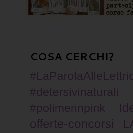
COSA CERCHI?
#LaParolaAlleLettric
#detersivinaturali
Id
#polimerinpink
offerte-concorsi
L