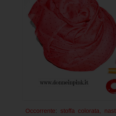
Occorrente
:
stoffa colorata, nas