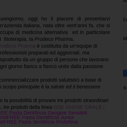
N
uongiorno, oggi ho il piacere di presentarvi
E
n’azienda italiana, nata oltre vent’anni fa, che si
ccupa di
medicina alternativa
ed in particolare
M
di
fitoterapia, la Prodeco Pharma
.
rodeco Pharma
è costituita da un’
equipe di
rofessionisti
preparati ed aggiornati, ma
oprattutto da un gruppo di persone che lavorano
gni giorno fianco a fianco unite dalla
passione
commercializzare
prodotti salutistici
a base di
Lo
scopo principale
è la
salute ed il benessere
S
a possibilità di provare tre prodotti straordinari
, tre prodotti della linea
GSE IGIENE ORALE
:
E Pasta Dentifricia Gengive Sensibili
tiFREE Pasta Dentifricia Junior
FREE Pasta dentifricia Protettiva