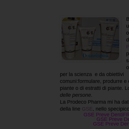
B
u
o
P
p
s
o
per la scienza
e da
obiettivi
comuni
:
formulare
,
produrre
e
piante o di estratti di piante. 
delle persone.
La Prodeco Pharma mi ha dato l
della line
GSE
, nello specipico
GSE Preve DentiFRE
GSE Preve Den
GSE Preve Denti