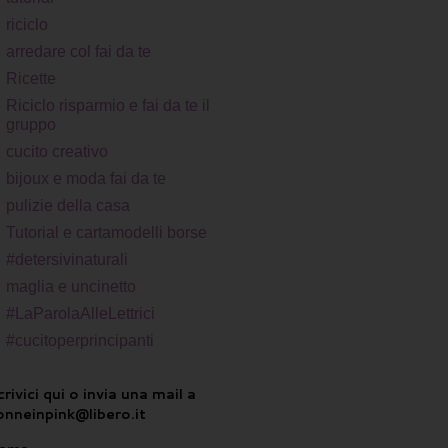
riciclo
arredare col fai da te
Ricette
Riciclo risparmio e fai da te il
gruppo
cucito creativo
bijoux e moda fai da te
pulizie della casa
Tutorial e cartamodelli borse
#detersivinaturali
maglia e uncinetto
#LaParolaAlleLettrici
#cucitoperprincipanti
rivici qui o invia una mail a
onneinpink@libero.it