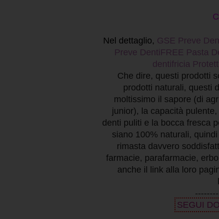
C
Nel dettaglio,
GSE Preve Denti
Preve DentiFREE Pasta Den
dentifricia Protet
Che dire, questi prodotti 
prodotti naturali, questi 
moltissimo il sapore (di ag
junior), la capacità pulente
denti puliti e la bocca fresca 
siano 100% naturali, quindi
rimasta davvero soddisfatta.
farmacie, parafarmacie, erbor
anche il link alla loro pa
--------
SEGUI D