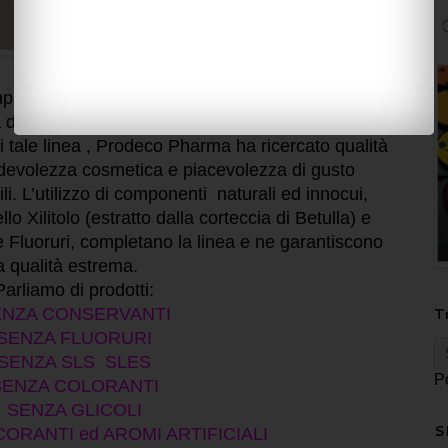
pleta per l’igiene orale che coniuga il concetto
à dell’Estratto di semi di Pompelmo
, igienizzante
i tale linea , Prodeco Pharma ha ricercato
qualità
devolezza cosmetica e piacevolezza di gusto
. L’utilizzo di c
omponenti naturali ed innocui
,
o Xilitolo (estratto dalla corteccia di Betulla) e
e Fluoruri
, completano la linea e ne garantiscono
a qualità estrema.
Parliamo di prodotti:
T
ENZA CONSERVANTI
SENZA FLUORURI
SENZA SLS SLES
P
SENZA COLORANTI
SENZA GLICOLI
S
ORANTI ed AROMI ARTIFICIALI