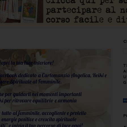
C
T
A
U
G
P