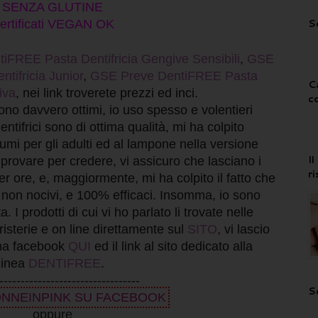
SENZA GLUTINE
S
ertificati VEGAN OK
FREE Pasta Dentifricia Gengive Sensibili
,
GSE
tifricia Junior
,
GSE Preve DentiFREE Pasta
C
tiva
, nei link troverete prezzi ed inci.
c
sono davvero ottimi, io uso spesso e volentieri
dentifrici sono di ottima qualità, mi ha colpito
rumi per gli adulti ed al lampone nella versione
I
, provare per credere, vi assicuro che lasciano i
r
per ore, e, maggiormente, mi ha colpito il fatto che
 non nocivi, e 100% efficaci. Insomma, io sono
 I prodotti di cui vi ho parlato li trovate nelle
isterie e on line direttamente sul
SITO
, vi lascio
gina facebook
QUI
ed il link al sito dedicato alla
linea
DENTIFREE
.
---------------------------------
S
ONNEINPINK SU FACEBOOK
oppure