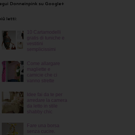
egui Donneinpink su Google+
più letti:
10 Cartamodelli
gratis di tuniche e
vestitini
semplicissimi
Come allargare
magliette e
camicie che ci
vanno strette
Idee fai da te per
arredare la camera
da letto in stile
shabby chic
Fare una borsa
senza cucire.