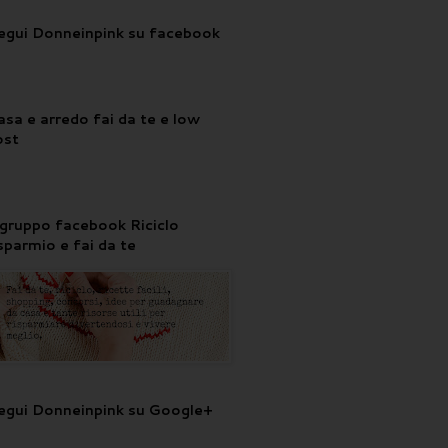
egui Donneinpink su facebook
asa e arredo fai da te e low
ost
l gruppo facebook Riciclo
isparmio e fai da te
egui Donneinpink su Google+