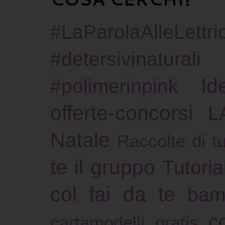
#LaParolaAlleLettric
#detersivinaturali
Id
#polimerinpink
offerte-concorsi
L
Natale
Raccolte di tu
te il gruppo
Tutoria
col fai da te
bam
c
cartamodelli gratis