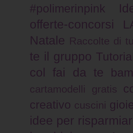
Id
#polimerinpink
offerte-concorsi
L
Natale
Raccolte di tu
te il gruppo
Tutoria
col fai da te
bam
c
cartamodelli gratis
creativo
gioie
cuscini
idee per risparmia