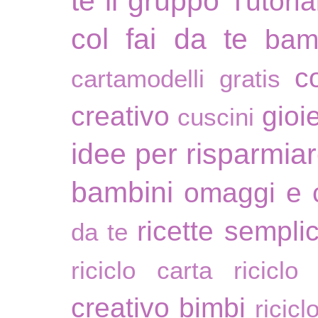
te il gruppo
Tutoria
col fai da te
bam
c
cartamodelli gratis
creativo
gioie
cuscini
idee per risparmia
bambini
omaggi e 
ricette sempli
da te
riciclo carta
riciclo
creativo bimbi
ricicl