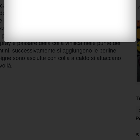
 caldo e incollare il barattolo di omogeneizzato,
aldo sul tappo e man mano incollare i lembi del
e l
a base dove poggiare la pigna.
zzato della neve spray fatta asciugare anche un
 pigna ho applicato delle perline con colla a
spray è passare della colla vinilica nelle punte dei
antini, successivamente si aggiungono le perline
igne sono asciutte con colla a caldo si attaccano
voilà.
T
P
S