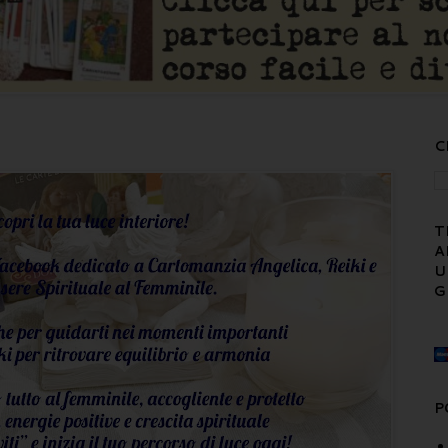
C
T
A
U
G
P