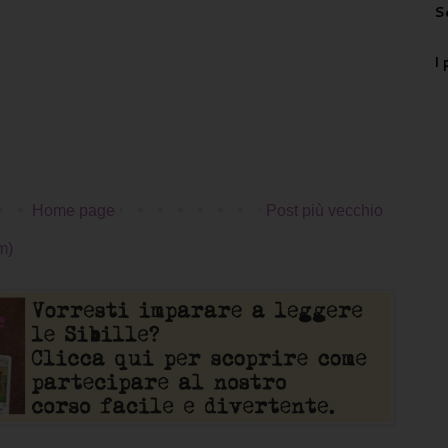
S
I 
Home page
Post più vecchio
m)