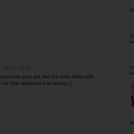
S
C
c
I
 alle ore 16:51
r
eramente poco per dire che sono molto belli.
un forte abbraccio e un sorriso:-)
S