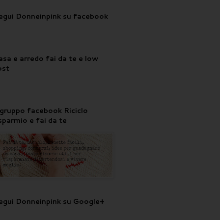
egui Donneinpink su facebook
asa e arredo fai da te e low
ost
l gruppo facebook Riciclo
isparmio e fai da te
egui Donneinpink su Google+