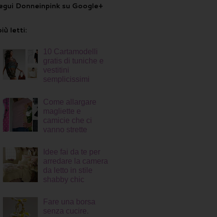
egui Donneinpink su Google+
più letti:
10 Cartamodelli
gratis di tuniche e
vestitini
semplicissimi
Come allargare
magliette e
camicie che ci
vanno strette
Idee fai da te per
arredare la camera
da letto in stile
shabby chic
Fare una borsa
senza cucire.