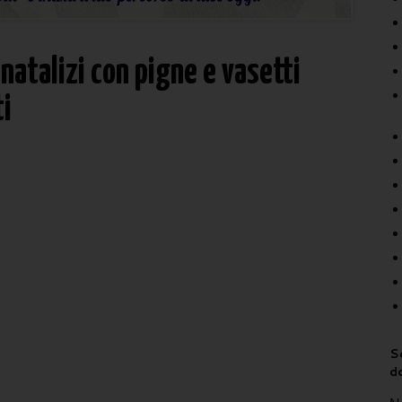
 natalizi con pigne e vasetti
i
Sc
d