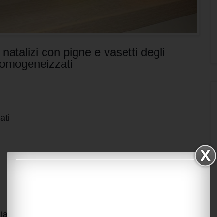
i natalizi con pigne e vasetti degli
omogeneizzati
ati
gliare un cerchio del diametro di 15-20 cm,