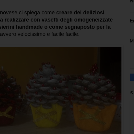
N
enovese ci spiega come
creare dei deliziosi
 da realizzare con vasetti degli omogeneizzate
E
ensierini handmade o come segnaposto per la
 davvero velocissimo e facile facile.
M
S