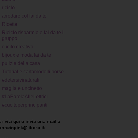
riciclo
arredare col fai da te
Ricette
Riciclo risparmio e fai da te il
gruppo
cucito creativo
bijoux e moda fai da te
pulizie della casa
Tutorial e cartamodelli borse
#detersivinaturali
maglia e uncinetto
#LaParolaAlleLettrici
#cucitoperprincipanti
rivici qui o invia una mail a
onneinpink@libero.it