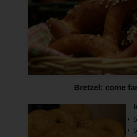
Bretzel: come far
I
5
5