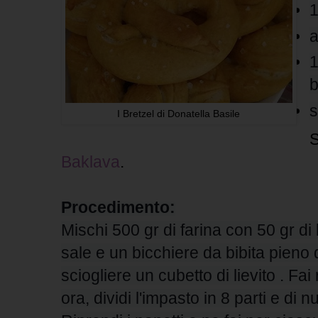
1
a
1
b
s
I Bretzel di Donatella Basile
S
Baklava
.
Procedimento:
Mischi 500 gr di farina con 50 gr di
sale e un bicchiere da bibita pieno 
sciogliere un cubetto di lievito . Fai
ora, dividi l'impasto in 8 parti e di 