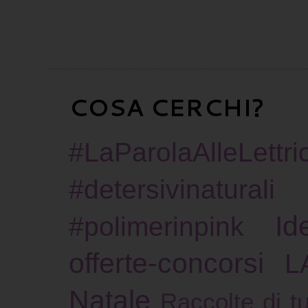
COSA CERCHI?
#LaParolaAlleLettric
#detersivinaturali
Id
#polimerinpink
offerte-concorsi
L
Natale
Raccolte di tu