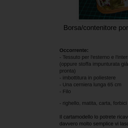
Borsa/contenitore port
Occorrente:
- Tessuto per l'esterno e l'inter
(oppure stoffa impunturata già 
pronta)

- imbottitura in poliestere

- Una cerniera lunga 65 cm

- Filo

- Macchina da cucire
- righello, matita, carta, forbici
Il cartamodello lo potrete ricav
davvero molto semplice vi lasc