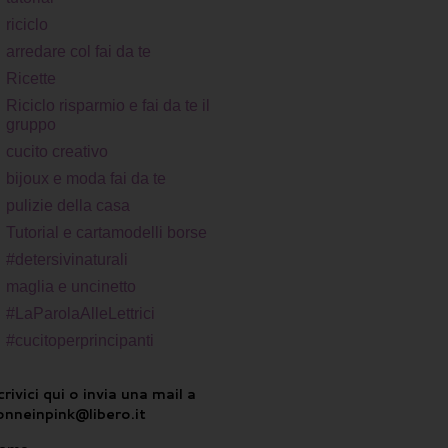
riciclo
arredare col fai da te
Ricette
Riciclo risparmio e fai da te il
gruppo
cucito creativo
bijoux e moda fai da te
pulizie della casa
Tutorial e cartamodelli borse
#detersivinaturali
maglia e uncinetto
#LaParolaAlleLettrici
#cucitoperprincipanti
rivici qui o invia una mail a
onneinpink@libero.it