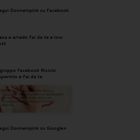
egui Donneinpink su facebook
asa e arredo fai da te e low
ost
l gruppo facebook Riciclo
isparmio e fai da te
egui Donneinpink su Google+