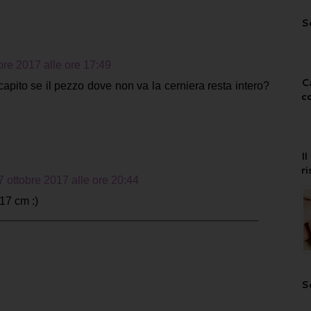
S
re 2017 alle ore 17:49
C
apito se il pezzo dove non va la cerniera resta intero?
c
I
r
7 ottobre 2017 alle ore 20:44
 17 cm :)
S