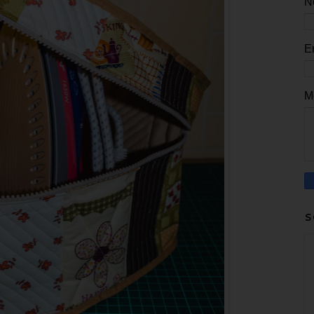
N
E
M
S