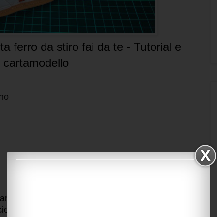
a ferro da stiro fai da te - Tutorial e
cartamodello
no 
are voi utilizzando il vostro ferro da stiro, è
io al
tutorial
QUI.