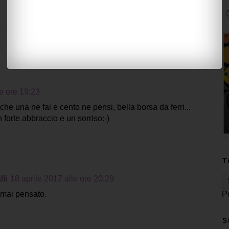
le ore 19:23
he una ne fai e cento ne pensi, bella borsa da ferri...
forte abbraccio e un sorriso:-)
T
li
18 aprile 2017 alle ore 20:29
P
 mai pensato.
S