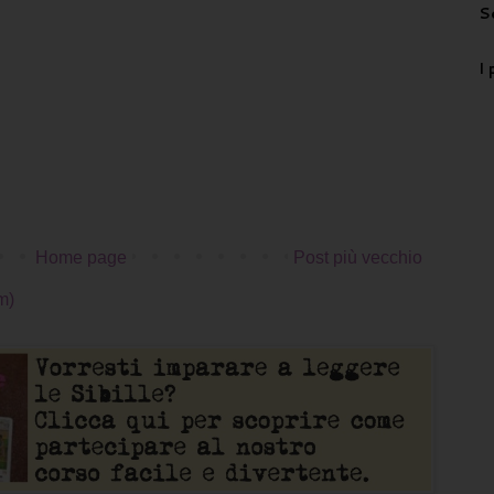
S
I 
Home page
Post più vecchio
m)