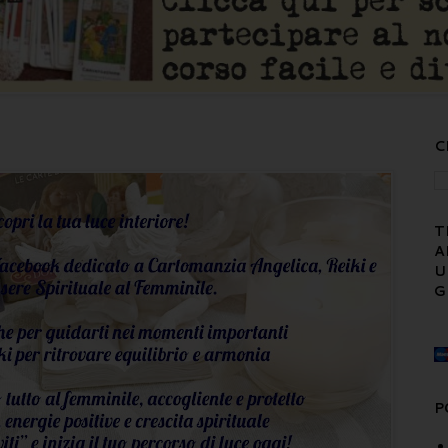
C
T
A
U
G
P