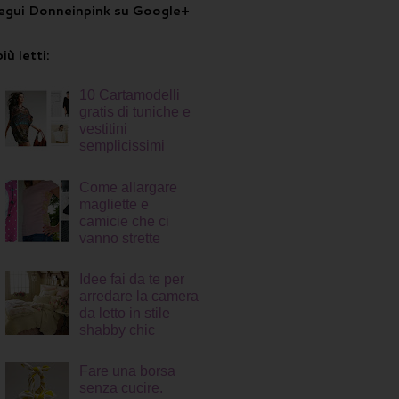
egui Donneinpink su Google+
più letti:
10 Cartamodelli
gratis di tuniche e
vestitini
semplicissimi
Come allargare
magliette e
camicie che ci
vanno strette
Idee fai da te per
arredare la camera
da letto in stile
shabby chic
Fare una borsa
senza cucire.