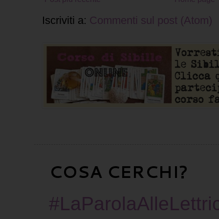
Iscriviti a:
Commenti sul post (Atom)
COSA CERCHI?
#LaParolaAlleLettric