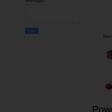
Messaggio
*
Donn
.
Pow