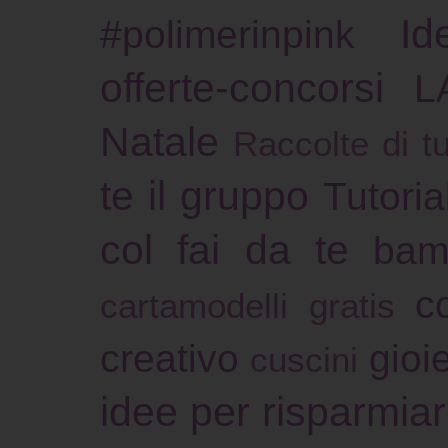
Id
#polimerinpink
offerte-concorsi
L
Natale
Raccolte di tu
te il gruppo
Tutoria
col fai da te
bam
c
cartamodelli gratis
creativo
gioie
cuscini
idee per risparmia