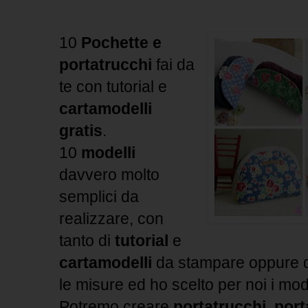
10
Pochette e
portatrucchi
fai da
te con tutorial e
cartamodelli
gratis
.
10
modelli
davvero molto
semplici da
realizzare, con
tanto di
tutorial
e
cartamodelli
da stampare oppure da
le misure ed ho scelto per noi i mode
Potremo creare
portatrucchi
,
por