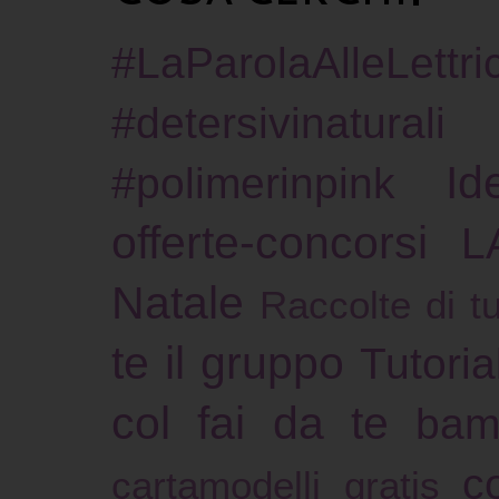
#LaParolaAlleLettric
#detersivinaturali
Id
#polimerinpink
offerte-concorsi
L
Natale
Raccolte di tu
te il gruppo
Tutoria
col fai da te
bam
c
cartamodelli gratis