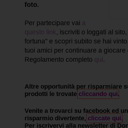
foto.
Per partecipare vai
a
questo link
, iscriviti o loggati al sito
fortuna" e scopri subito se hai vinto
tuoi amici per continuare a giocare 
Regolamento completo
qui
.
Altre opportunità per risparmiare s
prodotti le trovate
cliccando qui
.
Venite a trovarci su facebook ed un
risparmio divertente,
cliccate qui
.
Per iscrivervi alla newsletter di Do