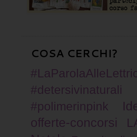
COSA CERCHI?
#LaParolaAlleLettric
#detersivinaturali
Id
#polimerinpink
offerte-concorsi
L