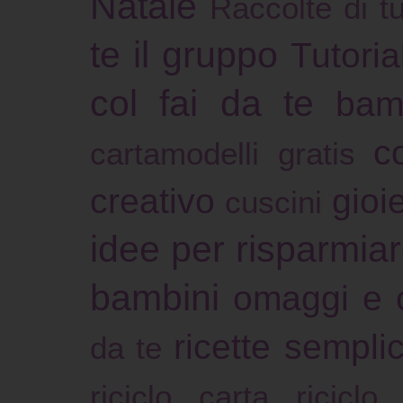
Natale
Raccolte di tu
te il gruppo
Tutoria
col fai da te
bam
c
cartamodelli gratis
creativo
gioie
cuscini
idee per risparmia
bambini
omaggi e 
ricette sempli
da te
riciclo carta
riciclo