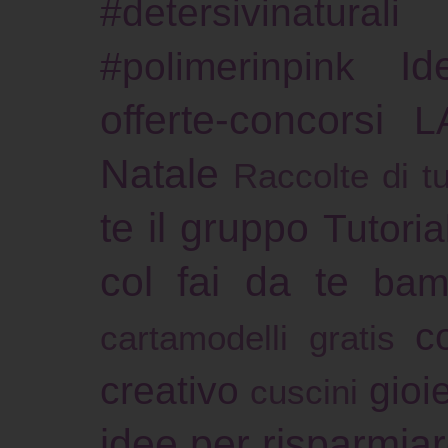
#detersivinaturali
Id
#polimerinpink
offerte-concorsi
L
Natale
Raccolte di tu
te il gruppo
Tutoria
col fai da te
bam
c
cartamodelli gratis
creativo
gioie
cuscini
idee per risparmia