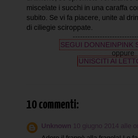
miscelate i succhi in una caraffa co
subito. Se vi fa piacere, unite al dri
di ciliegie sciroppate.
--------------------------
SEGUI DONNEINPINK
oppure
UNISCITI AI LETT
10 commenti:
Unknown
10 giugno 2014 alle o
Adoro il frappè alla fragola! Lo 