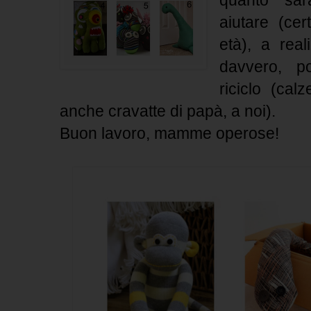
quanto sar
aiutare (ce
età), a rea
davvero, po
riciclo (ca
anche cravatte di papà, a noi).
Buon lavoro, mamme operose!