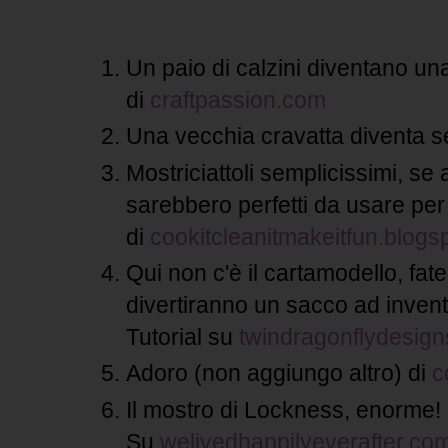
Un paio di calzini diventano un
di
craftpassion.com
Una vecchia cravatta diventa s
Mostriciattoli semplicissimi, se a
sarebbero perfetti da usare per
di
cookitcleanitmakeitfun.blogsp
Qui non c'è il cartamodello, fatel
divertiranno un sacco ad inve
Tutorial su
twindragonflydesig
Adoro (non aggiungo altro) di
c
Il mostro di Lockness, enorme!
Su
welivedhappilyeverafter.co