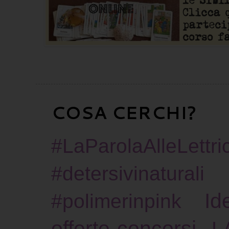
COSA CERCHI?
#LaParolaAlleLettric
#detersivinaturali
Id
#polimerinpink
offerte-concorsi
L