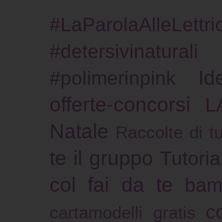
#LaParolaAlleLettric
#detersivinaturali
Id
#polimerinpink
offerte-concorsi
L
Natale
Raccolte di tu
te il gruppo
Tutoria
col fai da te
bam
c
cartamodelli gratis