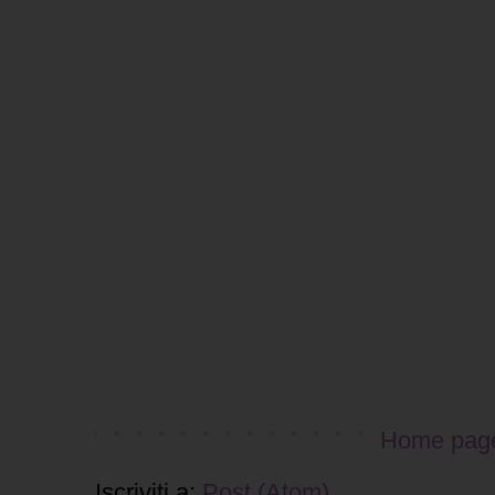
Home pag
Iscriviti a:
Post (Atom)