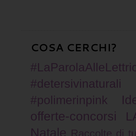
COSA CERCHI?
#LaParolaAlleLettric
#detersivinaturali
Id
#polimerinpink
offerte-concorsi
L
Natale
Raccolte di tu