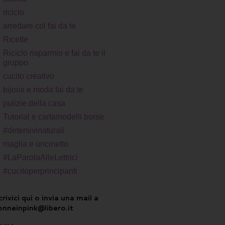
riciclo
arredare col fai da te
Ricette
Riciclo risparmio e fai da te il
gruppo
cucito creativo
bijoux e moda fai da te
pulizie della casa
Tutorial e cartamodelli borse
#detersivinaturali
maglia e uncinetto
#LaParolaAlleLettrici
#cucitoperprincipanti
rivici qui o invia una mail a
onneinpink@libero.it