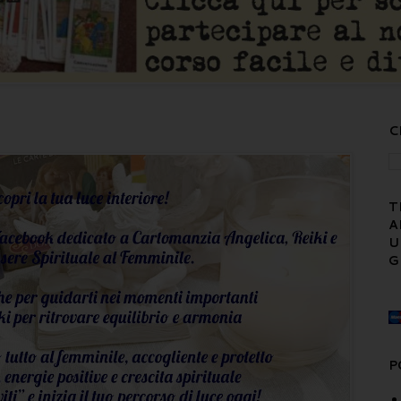
C
T
A
U
G
P