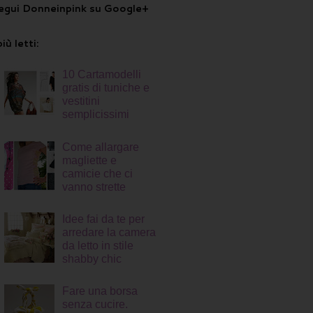
egui Donneinpink su Google+
più letti:
10 Cartamodelli
gratis di tuniche e
vestitini
semplicissimi
Come allargare
magliette e
camicie che ci
vanno strette
Idee fai da te per
arredare la camera
da letto in stile
shabby chic
Fare una borsa
senza cucire.