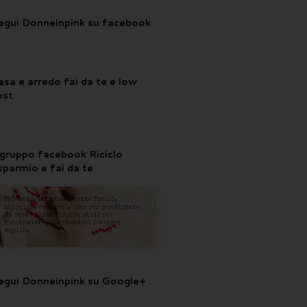
egui Donneinpink su facebook
asa e arredo fai da te e low
ost
l gruppo facebook Riciclo
isparmio e fai da te
egui Donneinpink su Google+