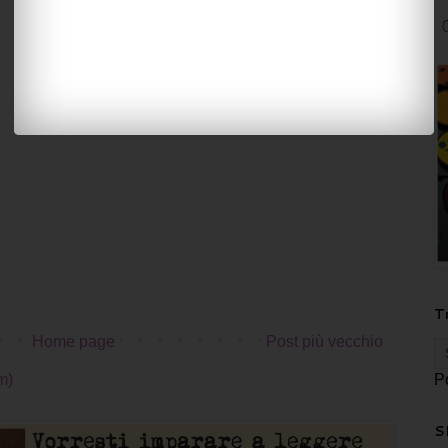
T
Home page
Post più vecchio
m)
P
S