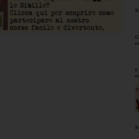
S
C
c
I
r
S