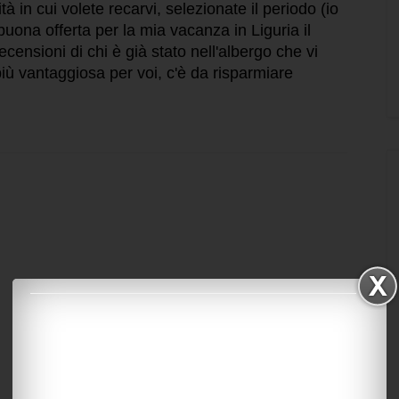
ità in cui volete recarvi, selezionate il periodo (io
uona offerta per la mia vacanza in Liguria il
censioni di chi è già stato nell'albergo che vi
 più vantaggiosa per voi, c'è da risparmiare