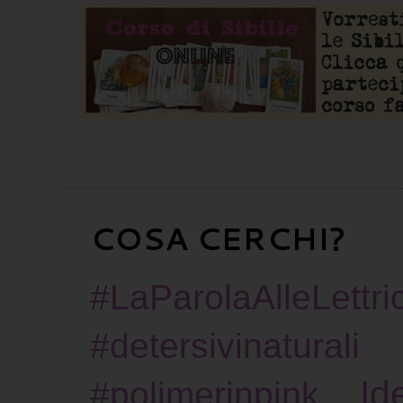
COSA CERCHI?
#LaParolaAlleLettric
#detersivinaturali
Id
#polimerinpink