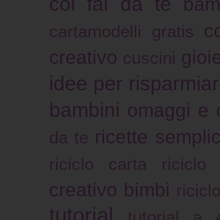
col fai da te
bam
c
cartamodelli gratis
creativo
gioie
cuscini
idee per risparmia
bambini
omaggi e 
ricette sempli
da te
riciclo carta
riciclo
creativo bimbi
ricicl
tutorial
tutorial a