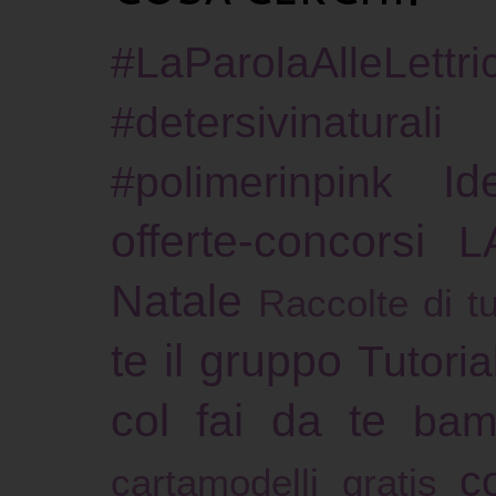
#LaParolaAlleLettric
#detersivinaturali
Id
#polimerinpink
offerte-concorsi
L
Natale
Raccolte di tu
te il gruppo
Tutoria
col fai da te
bam
c
cartamodelli gratis