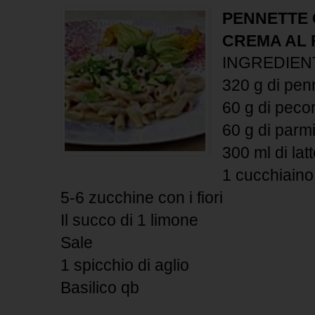
PENNETTE 
CREMA AL
INGREDIEN
320 g di penn
60 g di peco
60 g di parm
300 ml di lat
1 cucchiaino 
5-6 zucchine con i fiori
Il succo di 1 limone
Sale
1 spicchio di aglio
Basilico qb