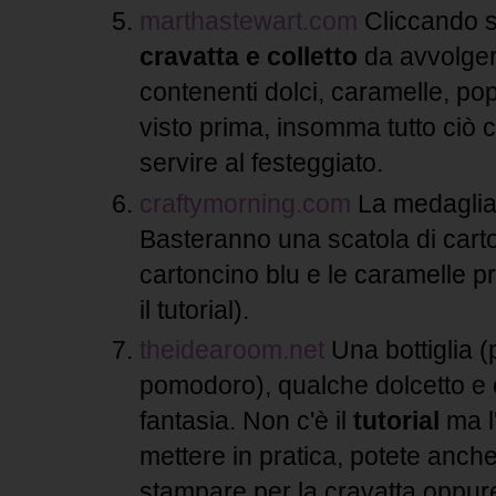
marthastewart.com
Cliccando su
cravatta e colletto
da avvolger
contenenti dolci, caramelle, po
visto prima, insomma tutto ciò 
servire al festeggiato.
craftymorning.com
La medaglia 
Basteranno una scatola di cart
cartoncino blu e le caramelle p
il tutorial).
theidearoom.net
Una bottiglia (
pomodoro), qualche dolcetto e ca
fantasia. Non c'è il
tutorial
ma l
mettere in pratica, potete anche
stampare per la cravatta oppu