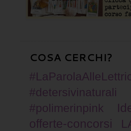
COSA CERCHI?
#LaParolaAlleLettric
#detersivinaturali
Id
#polimerinpink
offerte-concorsi
L