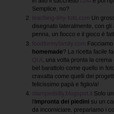
in alto il sacchetto
così
e poi rip
Semplice, no?
teaching-tiny-tots.com
Un gross
disegnato lateralmente, con gli
penna, un fiocco e il gioco è fat
foodformyfamily.com
Facciamo
homemade
? La ricetta facile fa
QUI
, una volta pronta la crema
bel barattolo come quello in foto
cravatta come quelli dei progett
felicissimo papà e figlio/a!
stampedsilly.blogspot.it
Solo un
l'
impronta dei piedini
su un car
da incorniciare, prepariamo i col