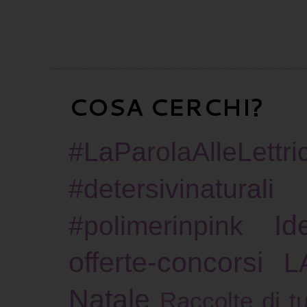
COSA CERCHI?
#LaParolaAlleLettric
#detersivinaturali
Id
#polimerinpink
offerte-concorsi
L
Natale
Raccolte di tu