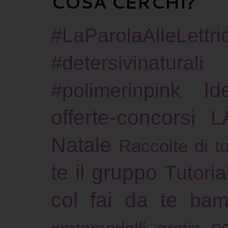
COSA CERCHI?
#LaParolaAlleLettric
#detersivinaturali
Id
#polimerinpink
offerte-concorsi
L
Natale
Raccolte di tu
te il gruppo
Tutoria
col fai da te
bam
c