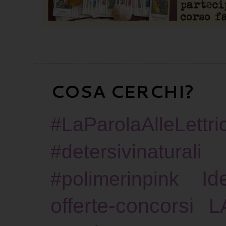
COSA CERCHI?
#LaParolaAlleLettric
#detersivinaturali
Id
#polimerinpink
offerte-concorsi
L