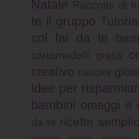
Natale
Raccolte di tu
te il gruppo
Tutoria
col fai da te
bam
c
cartamodelli gratis
creativo
gioie
cuscini
idee per risparmia
bambini
omaggi e 
ricette sempli
da te
riciclo carta
riciclo