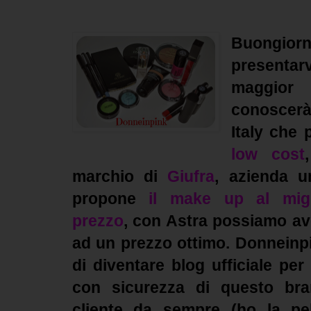
Buongio
presenta
maggior
conoscer
Italy che
low cost
marchio di
Giufra
, azienda 
propone
il make up al migl
prezzo
,
con Astra possiamo av
ad un prezzo ottimo. Donneinpi
di diventare blog ufficiale pe
con sicurezza di questo br
cliente da sempre (ho la pel