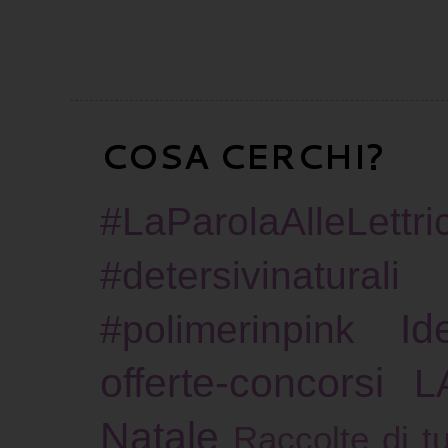
COSA CERCHI?
#LaParolaAlleLettric
#detersivinaturali
Id
#polimerinpink
offerte-concorsi
L
Natale
Raccolte di tu