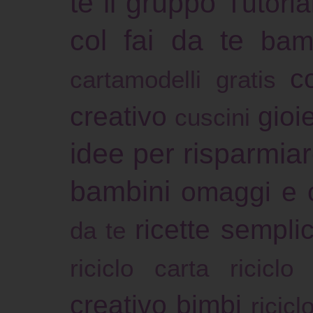
te il gruppo
Tutoria
col fai da te
bam
c
cartamodelli gratis
creativo
gioie
cuscini
idee per risparmia
bambini
omaggi e 
ricette sempli
da te
riciclo carta
riciclo
creativo bimbi
ricicl