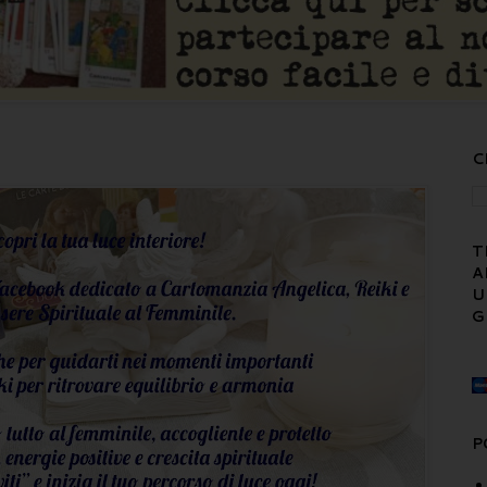
C
T
A
U
G
P