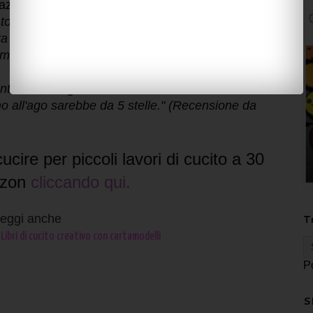
zon: 4.5 stelle su 5.
to prima una macchina da cucire e quindi non
a per fare l'orlo a due paia di jeans ed paio di
a moglie non cuce e dalla sarta non avevo voglia
intento consiglio vivamente.
o all'ago sarebbe da 5 stelle." (Recensione da
ucire per piccoli lavori di cucito a 30
azon
cliccando qui.
eggi anche
T
 Libri di cucito creativo con cartamodelli
P
S