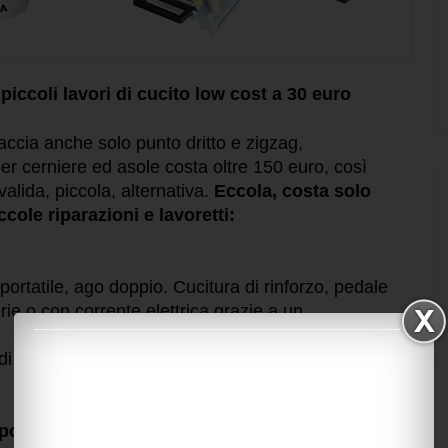
iccoli lavori di cucito low cost a 30 euro
ccia anche solo punto dritto e zigzag,
per cerniere ed asole costa oltre 150 euro, così
alida, piccola, alternativa.
Eccola, costa solo
cole riparazioni e lavoretti:
ortatile, ago doppio. Cucitura di rinforzo, pedale
rie o con corrente elettrica grazie a un
i corrente, 4 spolette, 1 ago, 1 infila aghi, un
ortatile low cost piace molto ai