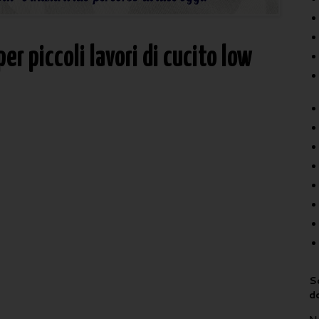
er piccoli lavori di cucito low
Sc
d