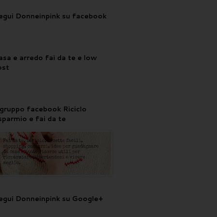
egui Donneinpink su facebook
asa e arredo fai da te e low
ost
l gruppo facebook Riciclo
isparmio e fai da te
egui Donneinpink su Google+