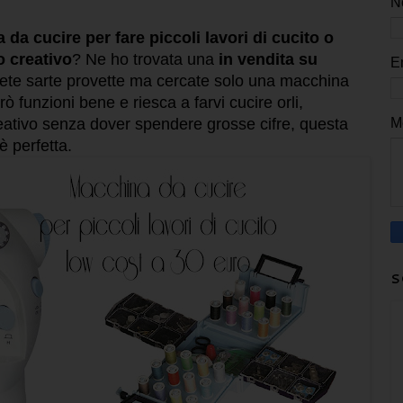
N
da cucire per fare piccoli lavori di cucito o
to creativo
? Ne ho trovata una
in vendita su
E
iete sarte provette ma cercate solo una macchina
ò funzioni bene e riesca a farvi cucire orli,
M
creativo senza dover spendere grosse cifre, questa
 perfetta.
S