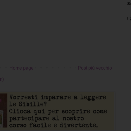
S
I 
Home page
Post più vecchio
m)