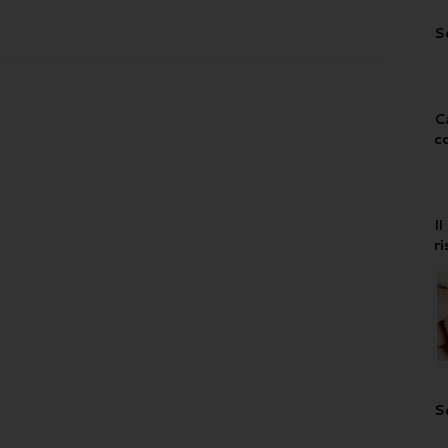
S
C
c
I
r
S