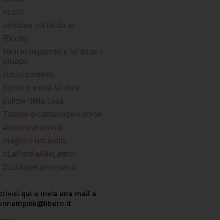
riciclo
arredare col fai da te
Ricette
Riciclo risparmio e fai da te il
gruppo
cucito creativo
bijoux e moda fai da te
pulizie della casa
Tutorial e cartamodelli borse
#detersivinaturali
maglia e uncinetto
#LaParolaAlleLettrici
#cucitoperprincipanti
rivici qui o invia una mail a
onneinpink@libero.it