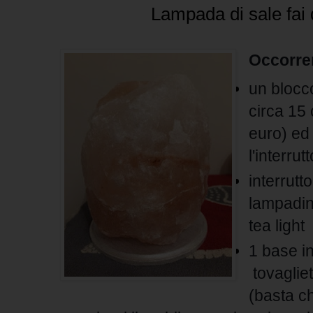
Lampada di sale fai d
Occorre
un blocco
circa 15 
euro) ed
l'interru
interrutto
lampadin
tea light
1 base i
tovagliet
(basta c