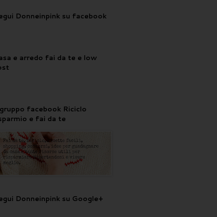
egui Donneinpink su facebook
asa e arredo fai da te e low
ost
l gruppo facebook Riciclo
isparmio e fai da te
egui Donneinpink su Google+