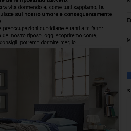
re bene riposando davvero
.
N
tra vita dormendo e, come tutti sappiamo,
la
nfluisce sul nostro umore e conseguentemente
E
a
.
le preoccupazioni quotidiane e tanti altri fattori
ità del nostro riposo, oggi scopriremo come,
M
consigli, potremo dormire meglio.
S