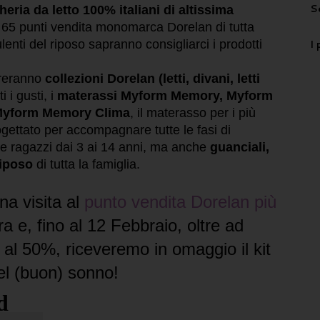
S
eria da letto 100% italiani di altissima
 65 punti vendita monomarca Dorelan di tutta
I 
ulenti del riposo sapranno consigliarci i prodotti
treranno
collezioni Dorelan (letti, divani, letti
i i gusti, i
materassi Myform Memory, Myform
yform Memory Clima
, il materasso per i più
gettato per accompagnare tutte le fasi di
 e ragazzi dai 3 ai 14 anni, ma anche
guanciali,
riposo
di tutta la famiglia.
na visita al
punto vendita Dorelan più
a e, fino al 12 Febbraio, oltre ad
no al 50%, riceveremo in omaggio il
kit
el (buon) sonno!