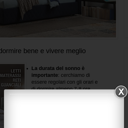
 dormire bene e vivere meglio
La durata del sonno è
importante
: cerchiamo di
essere regolari con gli orari e
di dormire almeno 7-8 ore
per notte.
Facciamo un po' di
attività
fisica dolce per scaricare
le tensioni
e rilassarci con
attività come yoga o