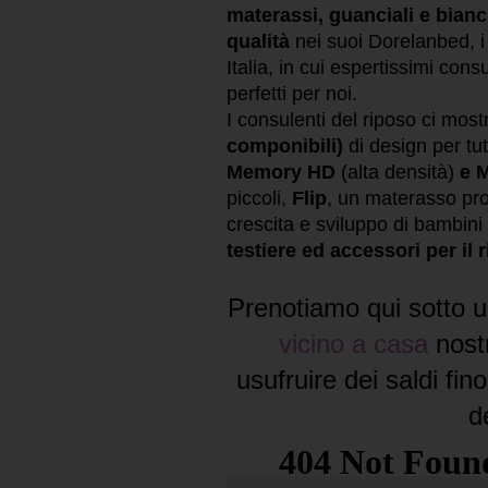
materassi, guanciali e bianch
qualità
nei suoi Dorelanbed, i
Italia, in cui espertissimi cons
perfetti per noi.
I consulenti del riposo ci mos
componibili)
di design per tutt
Memory HD
(alta densità)
e M
piccoli,
Flip
, un materasso pro
crescita e sviluppo di bambini
testiere ed accessori per il 
Prenotiamo qui sotto u
vicino a casa
nostr
usufruire dei saldi fi
d