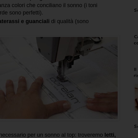
za colori che conciliano il sonno (i toni
S
rde sono perfetti).
terassi e guanciali
di qualità (sono
C
c
I
r
S
 necessario per un sonno al top: troveremo
letti,