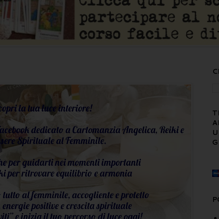
C
T
A
U
G
P