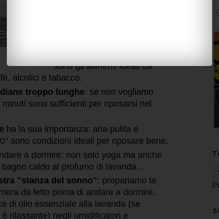
stretching.
Mangiamo
leggero,
facciamo un cena
frugale: il riso e l’orzo, le
verdure e i latticini freschi
sono gli alimenti ideali da
è, alcolici e tabacco.
idiane troppo lunghe
: se non vogliamo
 minuti sono sufficienti per riposarsi nel
e
ha la sua importanza: aria pulita e
20° sono condizioni ideali per riposare bene.
T
ndare a dormire: non solo yoga ma anche
n bagno caldo al profumo di lavanda...
stra "stanza del sonno"
: prepariamo la
P
mera da letto prima di andare a dormire,
e di olio essenziale alla lavanda (se
S
è rilassante) negli umidificatori e