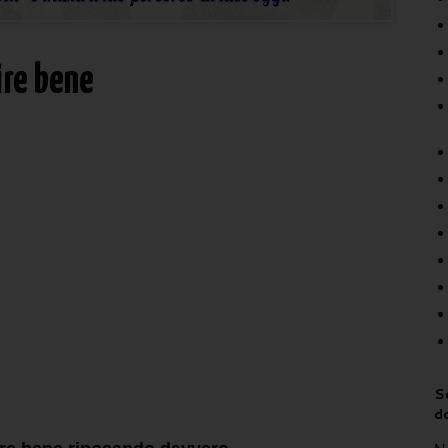
ire bene
Sc
d