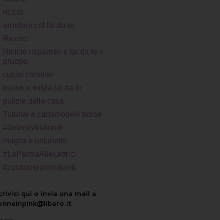
riciclo
arredare col fai da te
Ricette
Riciclo risparmio e fai da te il
gruppo
cucito creativo
bijoux e moda fai da te
pulizie della casa
Tutorial e cartamodelli borse
#detersivinaturali
maglia e uncinetto
#LaParolaAlleLettrici
#cucitoperprincipanti
rivici qui o invia una mail a
onneinpink@libero.it