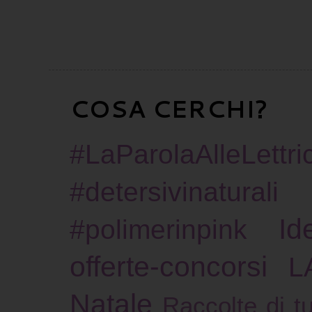
COSA CERCHI?
#LaParolaAlleLettric
#detersivinaturali
Id
#polimerinpink
offerte-concorsi
L
Natale
Raccolte di tu