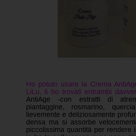
Ho potuto usare la Crema AntiAg
LiLu, li ho trovati entrambi davve
AntiAge -con estratti di atrem
piantaggine, rosmarino, querc
lievemente e deliziosamente profuma
densa ma si assorbe velocement
piccolissima quantità per rendere i