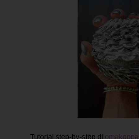
Tutorial step-by-step di
omakoppa.