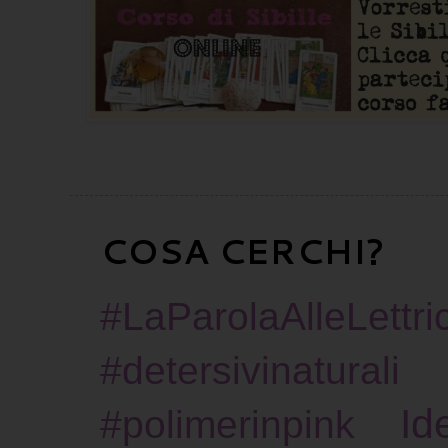
COSA CERCHI?
#LaParolaAlleLettric
#detersivinaturali
Id
#polimerinpink