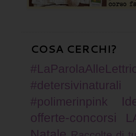
COSA CERCHI?
#LaParolaAlleLettric
#detersivinaturali
Id
#polimerinpink
offerte-concorsi
L
Natale
Raccolte di tu