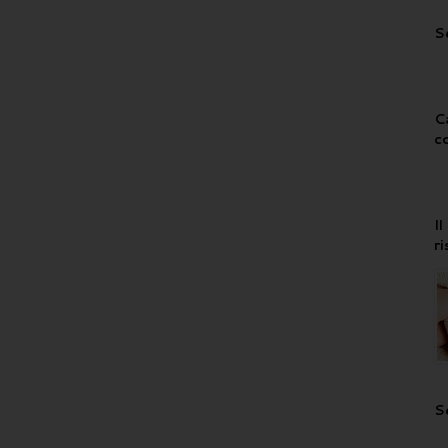
S
C
c
I
r
S