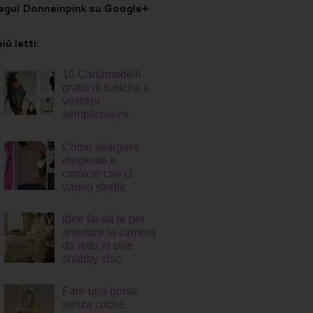
egui Donneinpink su Google+
più letti:
10 Cartamodelli
gratis di tuniche e
vestitini
semplicissimi
Come allargare
magliette e
camicie che ci
vanno strette
Idee fai da te per
arredare la camera
da letto in stile
shabby chic
Fare una borsa
senza cucire.