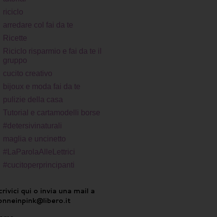
riciclo
arredare col fai da te
Ricette
Riciclo risparmio e fai da te il
gruppo
cucito creativo
bijoux e moda fai da te
pulizie della casa
Tutorial e cartamodelli borse
#detersivinaturali
maglia e uncinetto
#LaParolaAlleLettrici
#cucitoperprincipanti
rivici qui o invia una mail a
onneinpink@libero.it