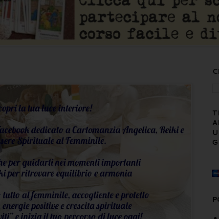
C
T
A
U
G
P