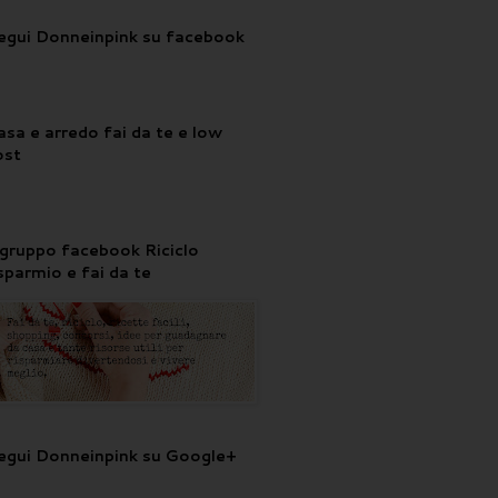
egui Donneinpink su facebook
asa e arredo fai da te e low
ost
l gruppo facebook Riciclo
isparmio e fai da te
egui Donneinpink su Google+