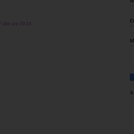
N
E
 alle ore 09:34
M
S