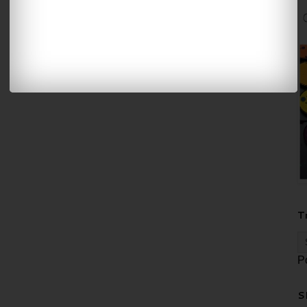
T
P
S