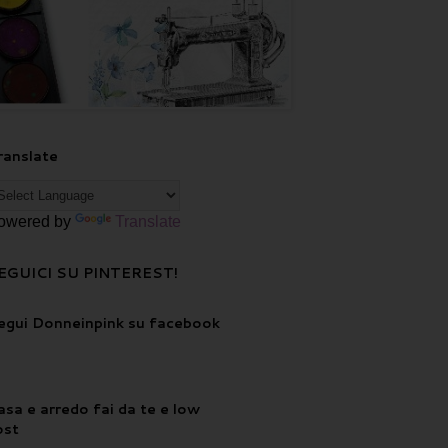
ranslate
owered by
Translate
EGUICI SU PINTEREST!
egui Donneinpink su facebook
asa e arredo fai da te e low
ost