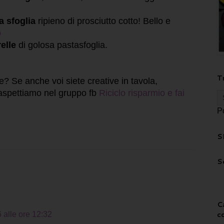
a sfoglia
ripieno di prosciutto cotto! Bello e
o
elle
di golosa pastasfoglia.
T
e? Se anche voi siete creative in tavola,
 aspettiamo nel gruppo fb
Riciclo risparmio e fai
P
S
S
C
c
 alle ore 12:32