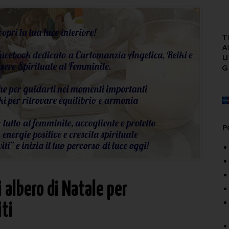
T
A
U
G
P
 albero di Natale per
iti