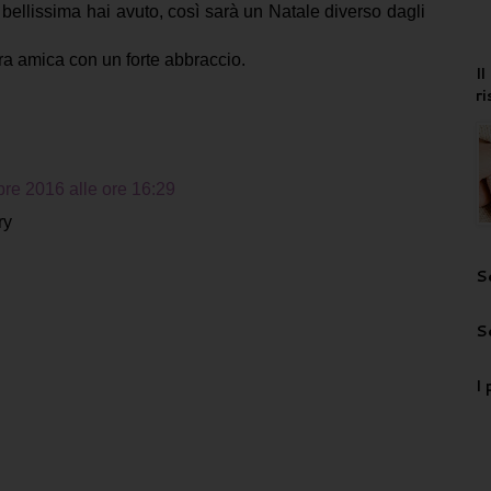
ellissima hai avuto, così sarà un Natale diverso dagli
a amica con un forte abbraccio.
I
r
re 2016 alle ore 16:29
ry
S
S
I 