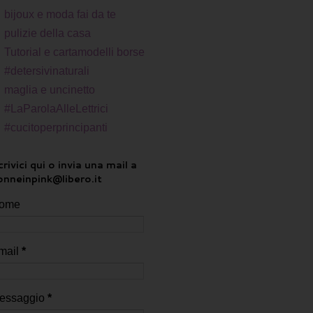
bijoux e moda fai da te
pulizie della casa
Tutorial e cartamodelli borse
#detersivinaturali
maglia e uncinetto
#LaParolaAlleLettrici
#cucitoperprincipanti
rivici qui o invia una mail a
onneinpink@libero.it
ome
mail
*
essaggio
*