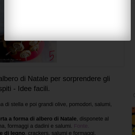
albero di Natale per sorprendere gli
piti - Idee facili.
di stella e poi grandi olive, pomodori, salumi,
ta a forma di albero di Natale
, disponete al
na, formaggi a dadini e salumi.
Fonte.
e di legno
, crackers, salumi e formaggi.