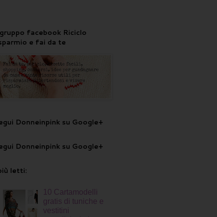
l gruppo facebook Riciclo
isparmio e fai da te
egui Donneinpink su Google+
egui Donneinpink su Google+
più letti:
10 Cartamodelli
gratis di tuniche e
vestitini