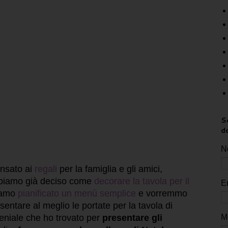
Sc
d
N
ensato ai
regali
per la famiglia e gli amici,
bbiamo già deciso come
decorare la tavola per il
E
iamo
pianificato un menù semplice
e vorremmo
entare al meglio le portate per la tavola di
M
geniale che ho trovato per
presentare gli