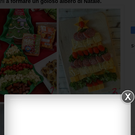
rli
a formare un goloso albero di Natale.
S