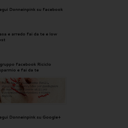
egui Donneinpink su facebook
asa e arredo fai da te e low
ost
l gruppo facebook Riciclo
isparmio e fai da te
egui Donneinpink su Google+