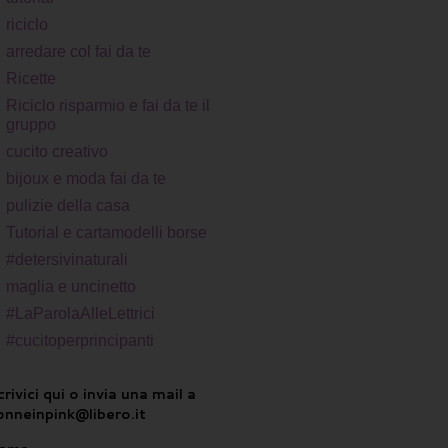
riciclo
arredare col fai da te
Ricette
Riciclo risparmio e fai da te il
gruppo
cucito creativo
bijoux e moda fai da te
pulizie della casa
Tutorial e cartamodelli borse
#detersivinaturali
maglia e uncinetto
#LaParolaAlleLettrici
#cucitoperprincipanti
rivici qui o invia una mail a
onneinpink@libero.it