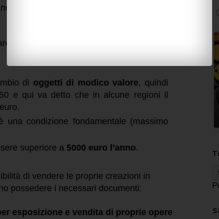
no in modo occasionale e sporadico prodotti
re dicendo che gli elementi caratterizzanti un
ambio di
oggetti di modico valore
, quindi
0 e qui va detto che in alcune regioni il
euro.
 è una condizione fondamentale (massimo
ssere
superiore a
5000 euro l’anno
.
T
bilità di vendere le proprie creazioni in
P
ono possedere i necessari documenti
:
S
 per esposizione e vendita di proprie opere