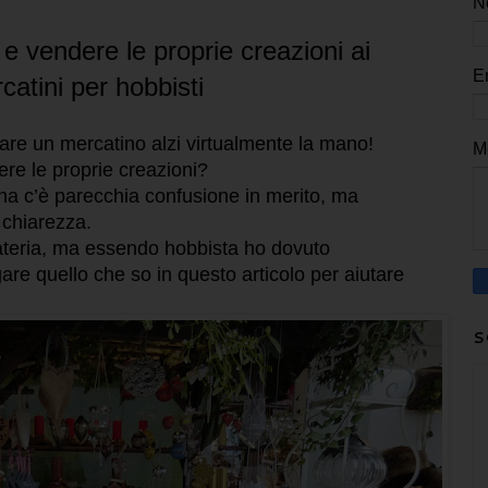
N
 vendere le proprie creazioni ai
E
catini per hobbisti
fare un mercatino alzi virtualmente la mano!
M
re le proprie creazioni?
iana c’è parecchia confusione in merito, ma
 chiarezza.
ateria, ma essendo hobbista ho dovuto
re quello che so in questo articolo per aiutare
S