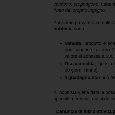
vendono, propongono, baratta
frutto del proprio ingegno.
Possiamo provare a semplifica
hobbista
sono:
Vendita
, prodotto e sc
non superiore a euro 25
valore si abbassa a 100 
Occasionalità
, questa
30 giorni l’anno).
Il
guadagno
non
può e
All'hobbista viene data la possi
appositi
mercatini, ma si dev
-
Denuncia di inizio attività