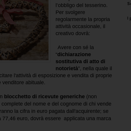
S
l’obbligo del tesserino.
Per svolgere
I 
regolarmente la propria
attività occasionale, il
creativo dovrà:
-
Avere con sé la
“
dichiarazione
sostitutiva di atto di
notorietà
”, nella quale il
itare l'attività di esposizione e vendita di proprie
 venditore abituale.
un
blocchetto di ricevute generiche
(non
,
complete del nome e del cognome di chi vende
eranno la cifra in euro pagata dall'acquirente; se
ra 77,46 euro, dovrà essere
applicata una marca