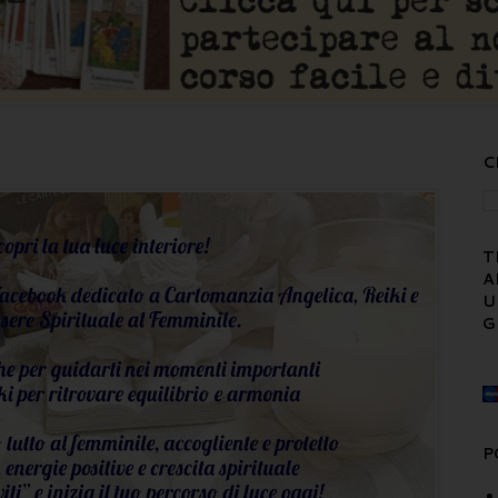
C
T
A
U
G
P