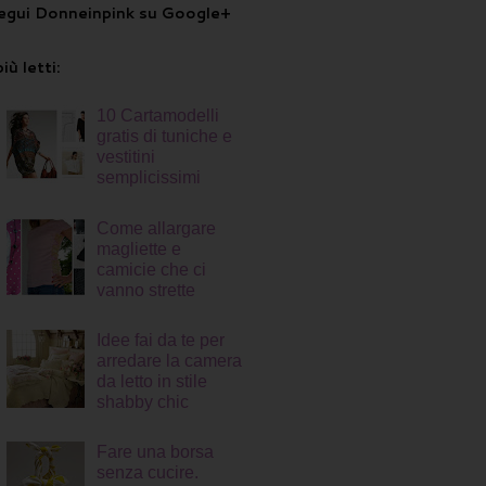
egui Donneinpink su Google+
più letti:
10 Cartamodelli
gratis di tuniche e
vestitini
semplicissimi
Come allargare
magliette e
camicie che ci
vanno strette
Idee fai da te per
arredare la camera
da letto in stile
shabby chic
Fare una borsa
senza cucire.