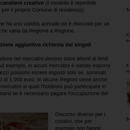
 carattere creativo
(il modello è reperibile
S
 per il proprio Comune di residenza);
e ha una validità annuale ed è rilasciato per un
 che varia da Regione a Regione.
C
c
ione aggiuntiva richiesta dai singoli
ndono nei mercatini devono stare attenti ai limiti
I
 Ad esempio, in alcuni mercatini è vietato esporre
r
 i prezzi possono essere esposti solo se, sommati
to di 1.000 euro. In alcune Regioni viene anche
mercatini ai quali l'hobbista può partecipare in
arsi se è necessario pagare l'occupazione del
Discorso diverso per i
S
creativi, che per
esempio non hanno